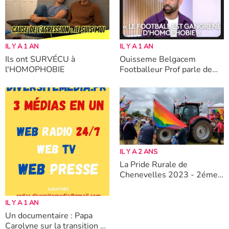
IL Y A 1 AN
IL Y A 1 AN
Ils ont SURVÉCU à
Ouisseme Belgacem
l'HOMOPHOBIE
Footballeur Prof parle de
l'homophobie dans le Foot.
IL Y A 2 ANS
La Pride Rurale de
Chenevelles 2023 - 2éme
édition
IL Y A 1 AN
Un documentaire : Papa
Carolyne sur la transition et