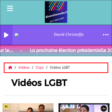
David Christoffel - Curieux per
le...
La prochaine élection présidentielle 202
Vidéos
Clips
Vidéos LGBT
Vidéos LGBT