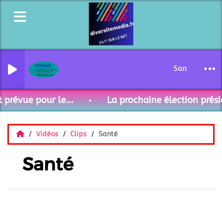
Santé- 41-26 
 prévue pour le...
La prochaine élection présid
Vidéos
Clips
Santé
Santé