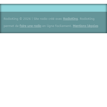
RadioKing © 2026 | Site radio créé avec
RadioKing
. RadioKing
permet de
faire une radio
en ligne facilement.
Mentions légales