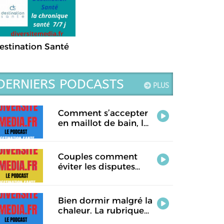
estination Santé
DERNIERS PODCASTS
PLUS
Comment s’accepter
en maillot de bain, la
rubrique santé de ce
jour.
Couples comment
éviter les disputes
pendant les vacances.
La rubrique santé de
ce jour
Bien dormir malgré la
chaleur. La rubrique
Destination Santé de