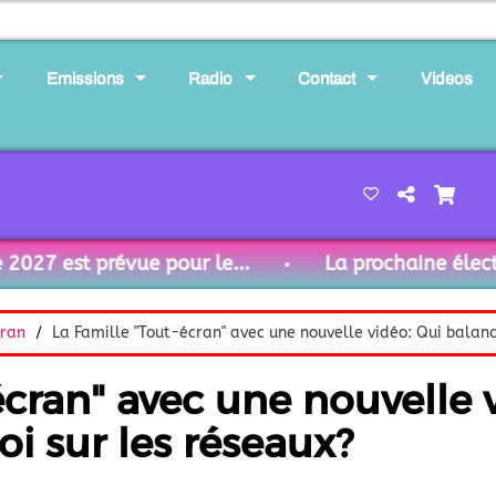
Emissions
Radio
Contact
Videos
7 est prévue pour le...
La prochaine élection 
cran
La Famille "Tout-écran" avec une nouvelle vidéo: Qui balan
écran" avec une nouvelle 
i sur les réseaux?