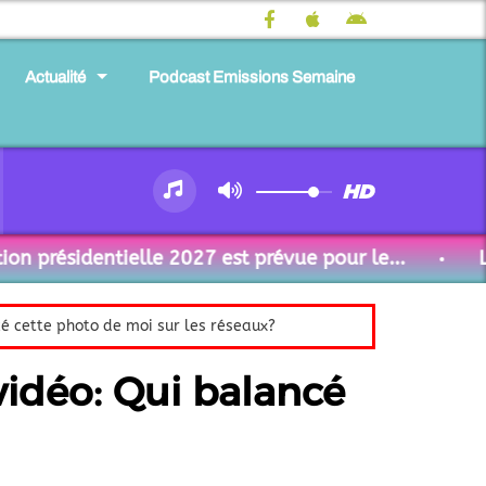
Actualité
Podcast Emissions Semaine
présidentielle 2027 est prévue pour le...
La p
cé cette photo de moi sur les réseaux?
vidéo: Qui balancé