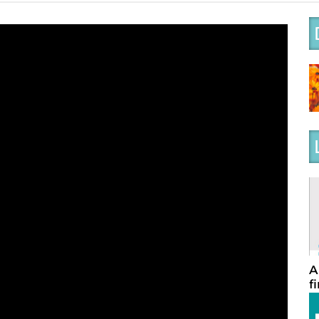
A
f
c
e