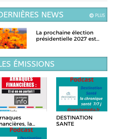
DERNIÈRES NEWS
PLUS
La prochaine élection
présidentielle 2027 est
prévue pour le...
LES ÉMISSIONS
rnaques
DESTINATION
inancières, la
SANTE
hronique Et si on
n parlait!