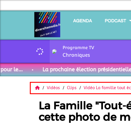
AGENDA
PODCAST
Programme TV
Chroniques
 le...
La prochaine élection présidentielle 202
Vidéos
Clips
Vidéo La famille tout é
La Famille "Tout-
cette photo de mo