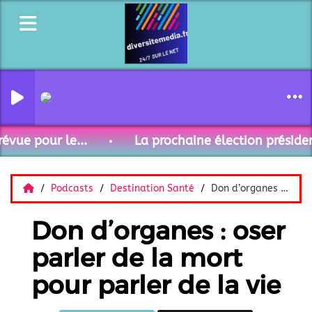
Santé 12-26
évue pour le...
La prochaine élection président
Podcasts
Destination Santé
Don d’organes : oser parler de la mort pour parler de la vie
Don d’organes : oser
parler de la mort
pour parler de la vie