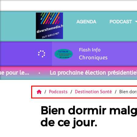
AGENDA
PODCAST
Flash Info
Chroniques
ur le...
La prochaine élection présidentielle 2
Podcasts
Destination Santé
Bien dor
Bien dormir malgr
de ce jour.