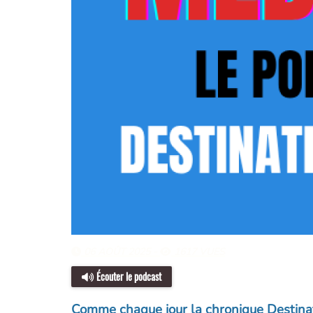
06 AOÛT 2025 -
1617 VUES
Écouter le podcast
Comme chaque jour la chronique Destinat