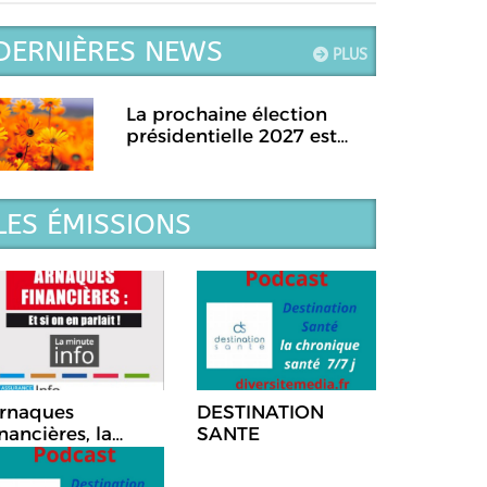
DERNIÈRES NEWS
PLUS
La prochaine élection
présidentielle 2027 est
prévue pour le...
LES ÉMISSIONS
rnaques
DESTINATION
inancières, la
SANTE
hronique Et si on
n parlait!