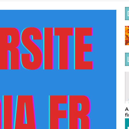
A
f
c
e