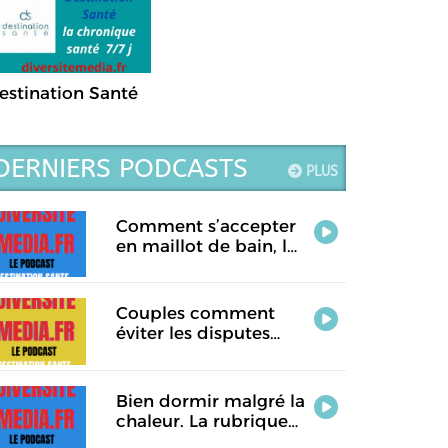
estination Santé
DERNIERS PODCASTS
PLUS
Comment s’accepter
en maillot de bain, la
rubrique santé de ce
jour.
Couples comment
éviter les disputes
pendant les vacances.
La rubrique santé de
ce jour
Bien dormir malgré la
chaleur. La rubrique
Destination Santé de