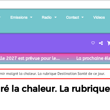
Emissions
Radio
Contact
Videos
027 est prévue pour le...
La prochaine électio
mir malgré la chaleur. La rubrique Destination Santé de ce jour.
é la chaleur. La rubriqu