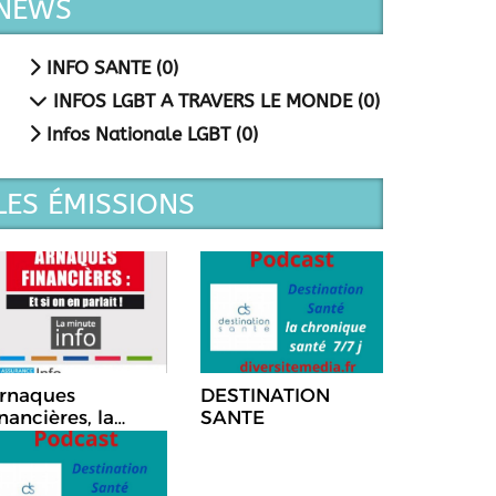
NEWS
INFO SANTE (0)
INFOS LGBT A TRAVERS LE MONDE (0)
Infos Nationale LGBT (0)
LES ÉMISSIONS
rnaques
DESTINATION
inancières, la
SANTE
hronique Et si on
n parlait!