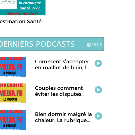
estination Santé
DERNIERS PODCASTS
PLUS
Comment s’accepter
en maillot de bain, la
rubrique santé de ce
jour.
Couples comment
éviter les disputes
pendant les vacances.
La rubrique santé de
ce jour
Bien dormir malgré la
chaleur. La rubrique
Destination Santé de
ce jour.