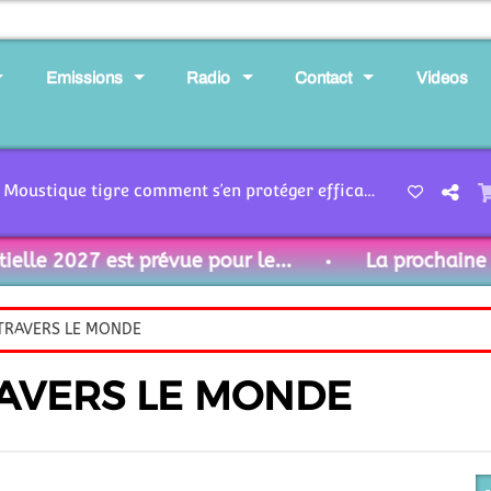
Emissions
Radio
Contact
Videos
Destination santé 166-26 - Moustique tigre comment s’en protéger efficacement en France
le 2027 est prévue pour le...
La prochaine élec
 TRAVERS LE MONDE
RAVERS LE MONDE