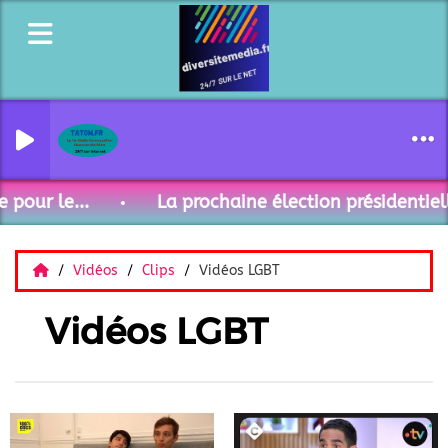
Santé- 44-
pour le...
La prochaine élection présidentielle
Vidéos
Clips
Vidéos LGBT
Vidéos LGBT