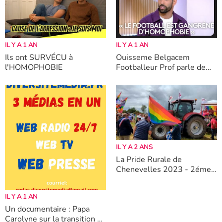
IL Y A 1 AN
IL Y A 1 AN
Ils ont SURVÉCU à
Ouisseme Belgacem
l'HOMOPHOBIE
Footballeur Prof parle de
l'homophobie dans le Foot.
IL Y A 2 ANS
La Pride Rurale de
Chenevelles 2023 - 2éme
édition
IL Y A 1 AN
Un documentaire : Papa
Carolyne sur la transition et