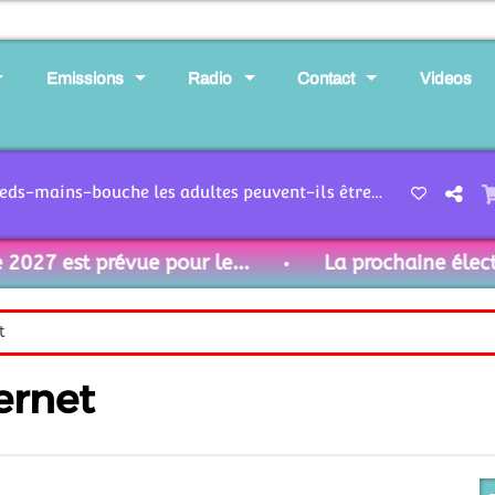
Emissions
Radio
Contact
Videos
Santé- 44-26 Syndrome pieds-mains-bouche les adultes peuvent-ils être touchés
27 est prévue pour le...
La prochaine élection
t
ernet