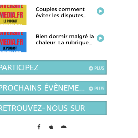
jour.
Couples comment
éviter les disputes
pendant les vacances.
La rubrique santé de
ce jour
Bien dormir malgré la
chaleur. La rubrique
Destination Santé de
ce jour.
PARTICIPEZ
PLUS
PROCHAINS ÉVÈNEMENTS
PLUS
RETROUVEZ-NOUS SUR